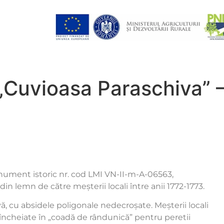
„Cuvioasa Paraschiva” –
nument istoric nr. cod LMI VN-II-m-A-06563,
din lemn de către meșterii locali între anii 1772-1773.
vă, cu absidele poligonale nedecroșate. Meșterii locali
 încheiate în „coadă de rândunică” pentru peretii