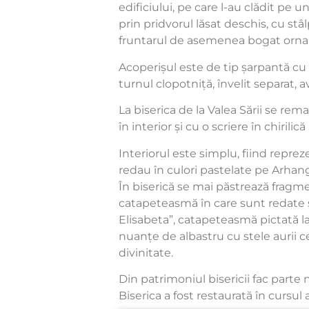
edificiului, pe care l-au clădit pe u
prin pridvorul lăsat deschis, cu stâl
fruntarul de asemenea bogat orn
Acoperișul este de tip șarpantă cu î
turnul clopotniță, învelit separat, 
La biserica de la Valea Sării se rem
în interior și cu o scriere în chirili
Interiorul este simplu, fiind reprez
redau în culori pastelate pe Arhangh
În biserică se mai păstrează frag
catapeteasmă în care sunt redate s
Elisabeta”, catapeteasmă pictată la 
nuanțe de albastru cu stele aurii c
divinitate.
Din patrimoniul bisericii fac part
Biserica a fost restaurată în cursul 