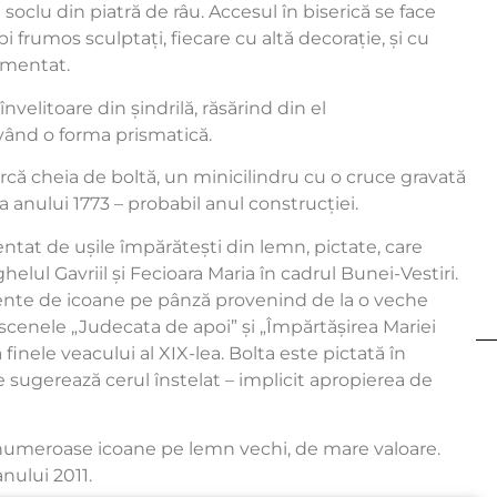
n soclu din piatră de râu. Accesul în biserică se face
pi frumos sculptați, fiecare cu altă decorație, și cu
amentat.
nvelitoare din șindrilă, răsărind din el
având o forma prismatică.
arcă cheia de boltă, un minicilindru cu o cruce gravată
că a anului 1773 – probabil anul construcției.
entat de ușile împărătești din lemn, pictate, care
elul Gavriil și Fecioara Maria în cadrul Bunei-Vestiri.
mente de icoane pe pânză provenind de la o veche
cenele „Judecata de apoi” și „Împărtășirea Mariei
finele veacului al XIX-lea. Bolta este pictată în
e sugerează cerul înstelat – implicit apropierea de
e numeroase icoane pe lemn vechi, de mare valoare.
anului 2011.