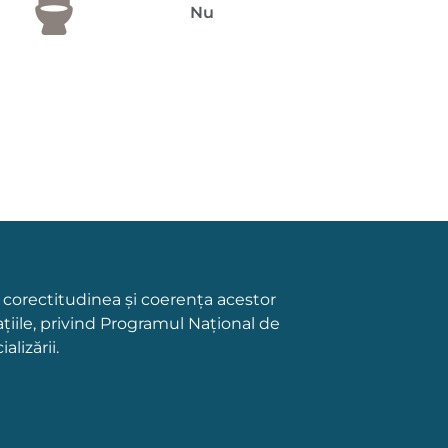
Nu
a corectitudinea și coerența acestor
țiile, privind Programul Național de
lizării.