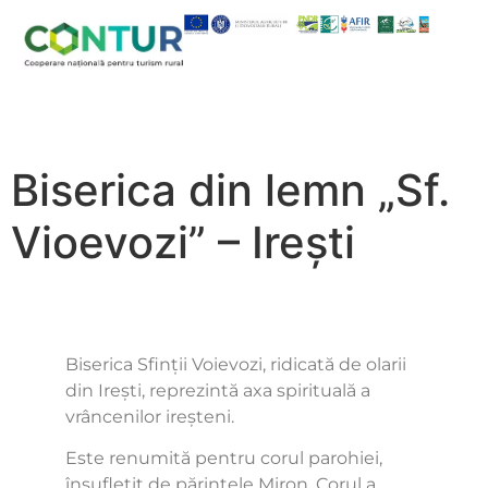
Biserica din lemn „Sf.
Vioevozi” – Irești
Biserica Sfinții Voievozi, ridicată de olarii
din Irești, reprezintă axa spirituală a
vrâncenilor ireșteni.
Este renumită pentru corul parohiei,
însuflețit de părintele Miron. Corul a