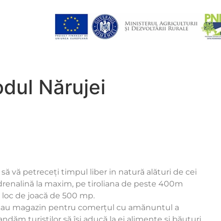
dul Nărujei
ă vă petreceți timpul liber in natură alături de cei
drenalină
la maxim, pe
tiroliana
de peste
400m
n
loc de joacă
de 500 mp.
 sau magazin pentru comerțul cu amănuntul a
dăm turiștilor să își aducă la ei alimente si băuturi.