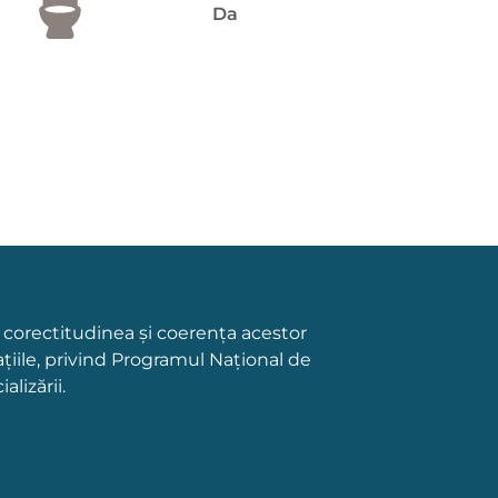
Da
a corectitudinea și coerența acestor
țiile, privind Programul Național de
lizării.