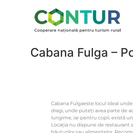
Cabana Fulga – Po
Cabana Fulgaeste locul ideal unde s
dragi, unde puteți avea parte de
a
lungime, iar pentru copii, există u
Locația nu dispune de restaurant
băuturilor sau alimentelor. Recoman