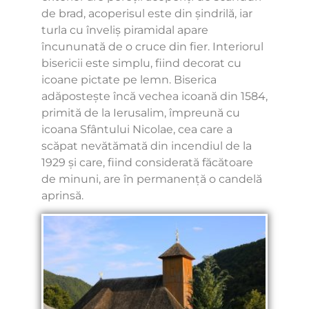
de brad, acoperisul este din șindrilă, iar
turla cu înveliș piramidal apare
încununată de o cruce din fier. Interiorul
bisericii este simplu, fiind decorat cu
icoane pictate pe lemn. Biserica
adăpostește încă vechea icoană din 1584,
primită de la Ierusalim, împreună cu
icoana Sfântului Nicolae, cea care a
scăpat nevătămată din incendiul de la
1929 și care, fiind considerată făcătoare
de minuni, are în permanență o candelă
aprinsă.