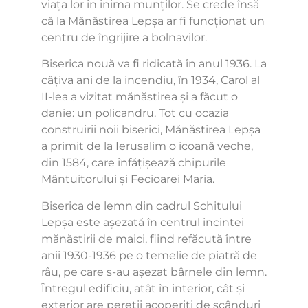
viața lor în inima munților. Se crede însă
că la Mănăstirea Lepșa ar fi funcționat un
centru de îngrijire a bolnavilor.
Biserica nouă va fi ridicată în anul 1936. La
câțiva ani de la incendiu, în 1934, Carol al
II-lea a vizitat mănăstirea și a făcut o
danie: un policandru. Tot cu ocazia
construirii noii biserici, Mănăstirea Lepșa
a primit de la Ierusalim o icoană veche,
din 1584, care înfățișează chipurile
Mântuitorului și Fecioarei Maria.
Biserica de lemn din cadrul Schitului
Lepșa este așezată în centrul incintei
mănăstirii de maici, fiind refăcută între
anii 1930-1936 pe o temelie de piatră de
râu, pe care s-au așezat bârnele din lemn.
Întregul edificiu, atât în interior, cât și
exterior are pereții acoperiți de scânduri