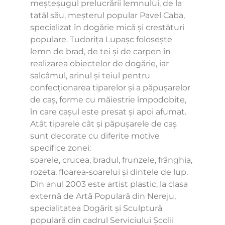
meșteşugul prelucrării lemnului, de la
tatăl său, meșterul popular Pavel Caba,
specializat în dogărie mică și crestături
populare. Tudorița Lupașc folosește
lemn de brad, de tei şi de carpen în
realizarea obiectelor de dogărie, iar
salcâmul, arinul şi teiul pentru
confecționarea tiparelor și a păpușarelor
de caș, forme cu măiestrie împodobite,
în care cașul este presat și apoi afumat.
Atât tiparele cât și păpușarele de caș
sunt decorate cu diferite motive
specifice zonei:
soarele, crucea, bradul, frunzele, frânghia,
rozeta, floarea-soarelui și dintele de lup.
Din anul 2003 este artist plastic, la clasa
externă de Artă Populară din Nereju,
specialitatea Dogărit şi Sculptură
populară din cadrul Serviciului Şcolii