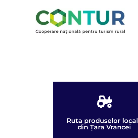
Ruta produselor loca
Vezi harta
din Țara Vrancei