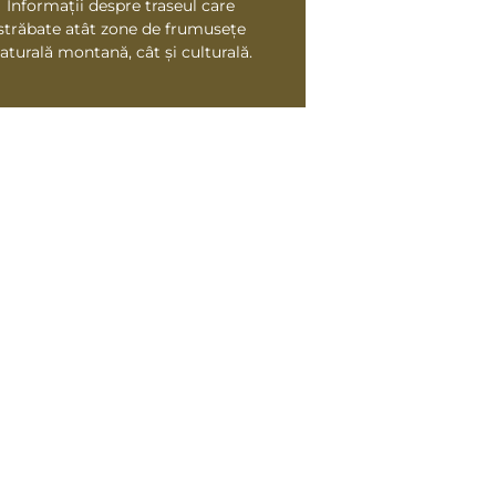
Informații despre traseul care
străbate atât zone de frumusețe
aturală montană, cât și culturală.