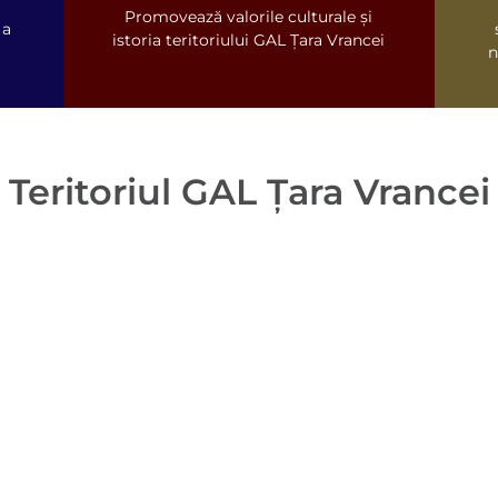
Promovează valorile culturale și
 a
istoria teritoriului GAL Țara Vrancei
n
Teritoriul GAL Țara Vrancei