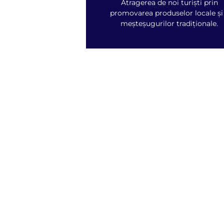
Atragerea de noi turiști prin
promovarea produselor locale și
meșteșugurilor tradiționale.