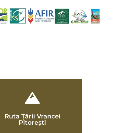
Ruta Țării Vrancei
Vezi harta
Pitorești