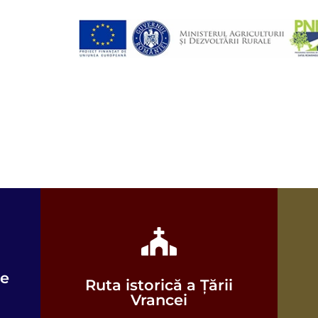
le
Ruta istorică a Țării
Vezi harta
Vrancei