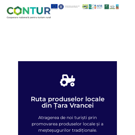
Ruta produselor locale
Vezi harta
din Țara Vrancei
Atragerea de noi turiști prin
promovarea produselor locale și a
meșteșugurilor tradiționale.