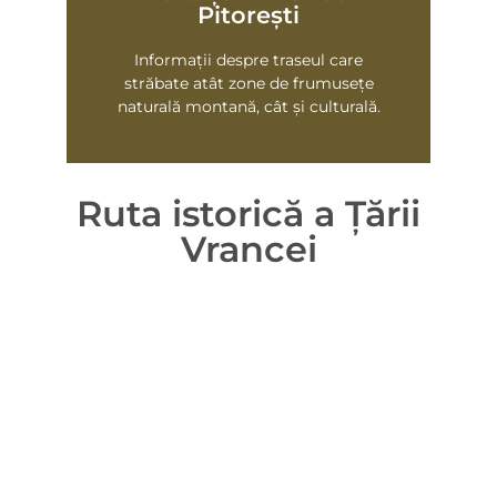
Vezi harta
Pitorești
Informații despre traseul care
străbate atât zone de frumusețe
naturală montană, cât și culturală.
Ruta istorică a Țării
Vrancei